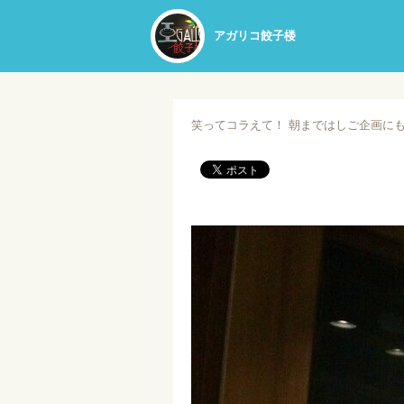
アガリコ餃子楼
笑ってコラえて！ 朝まではしご企画にも出