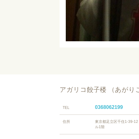
アガリコ餃子楼 （あがり
0368062199
TEL
住所
東京都足立区千住1-39-12
ル1階