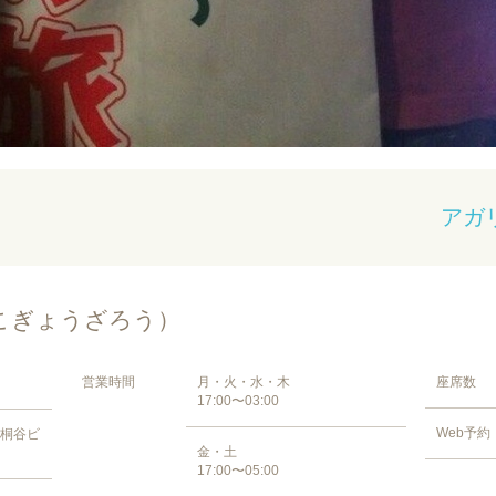
アガ
こぎょうざろう）
営業時間
月・火・水・木
座席数
17:00〜03:00
Web予約
 桐谷ビ
金・土
17:00〜05:00